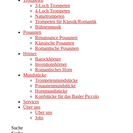
Trompeten
3-Loch Trompeten
4-Loch Trompeten
Naturtrompeten
Trompeten für Klassik/Romantik
Bühnenmusik
Posaunen
Renaissance Posaunen
Klassische Posaunen
Romantische Posaunen
Hörner
Barockhörner
Inventionshörner
Romantisches Horn
Mundstücke
Trompetenmundstücke
Posaunenmundstücke
Hornmundstücke
Kopfstücke für das Basler Piccolo
Services
Über uns
Über uns
Jobs
Suche