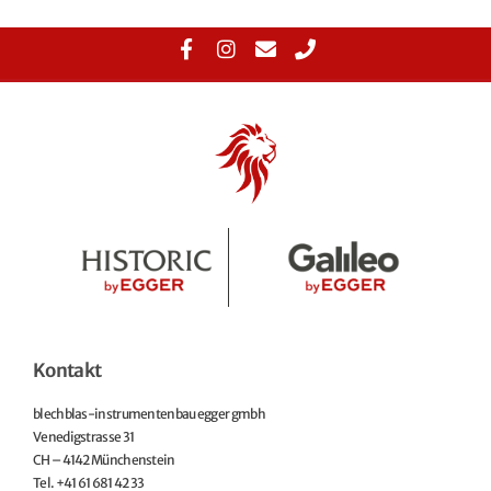
Kontakt
blechblas-instrumentenbau egger gmbh
Venedigstrasse 31
CH – 4142 Münchenstein
Tel. +41 61 681 42 33