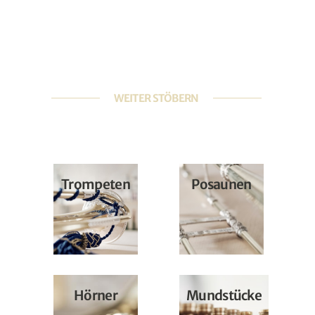
WEITER STÖBERN
Trompeten
Posaunen
Hörner
Mundstücke