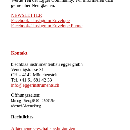
Werde Teil der Egger Community. Wir informieren dich
gerne über Neuigkeiten.
NEWSLETTER
Facebook-f
Instagram
Envelope
Facebook-f
Instagram
Envelope
Phone
Kontakt
blechblas-instrumentenbau egger gmbh
Venedigstrasse 31
CH – 4142 Münchenstein
Tel. +41 61 681 42 33
info@eggerinstruments.ch
Öffnungszeiten:
Montag – Freitag 08:00 – 17:00 Uhr
oder nach Voranmeldung
Rechtliches
Allgemeine Geschäftsbedingungen