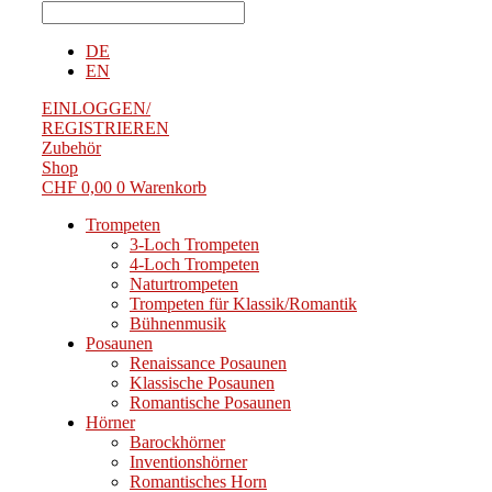
DE
EN
EINLOGGEN/
REGISTRIEREN
Zubehör
Shop
CHF
0,00
0
Warenkorb
Trompeten
3-Loch Trompeten
4-Loch Trompeten
Naturtrompeten
Trompeten für Klassik/Romantik
Bühnenmusik
Posaunen
Renaissance Posaunen
Klassische Posaunen
Romantische Posaunen
Hörner
Barockhörner
Inventionshörner
Romantisches Horn