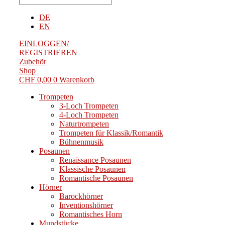
DE
EN
EINLOGGEN/
REGISTRIEREN
Zubehör
Shop
CHF
0,00
0
Warenkorb
Trompeten
3-Loch Trompeten
4-Loch Trompeten
Naturtrompeten
Trompeten für Klassik/Romantik
Bühnenmusik
Posaunen
Renaissance Posaunen
Klassische Posaunen
Romantische Posaunen
Hörner
Barockhörner
Inventionshörner
Romantisches Horn
Mundstücke