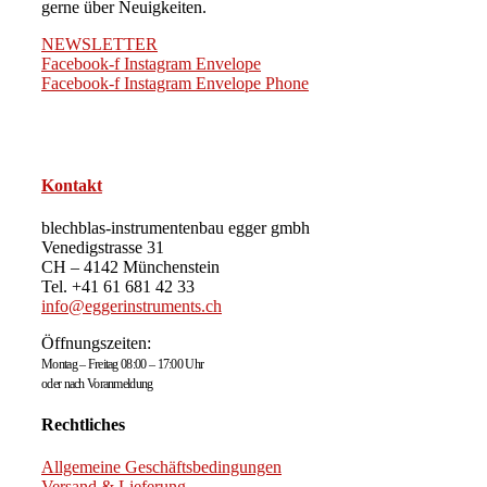
gerne über Neuigkeiten.
NEWSLETTER
Facebook-f
Instagram
Envelope
Facebook-f
Instagram
Envelope
Phone
Kontakt
blechblas-instrumentenbau egger gmbh
Venedigstrasse 31
CH – 4142 Münchenstein
Tel. +41 61 681 42 33
info@eggerinstruments.ch
Öffnungszeiten:
Montag – Freitag 08:00 – 17:00 Uhr
oder nach Voranmeldung
Rechtliches
Allgemeine Geschäftsbedingungen
Versand & Lieferung