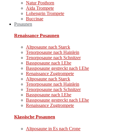
Natur Posthorn
Aida Trompete
Lohengrin Trompete
Buccinae
Posaunen
Renaissance Posaunen
Altposaune nach Starck
Tenorposaune nach Hainlein
Tenorposaune nach Schnitzer
Bassposaune nach I.Ehe
Bassposaune gestreckt nach I.Ehe
Renaissance Zugtrompete
Altposaune nach Starck
Tenorposaune nach Hainlein
Tenorposaune nach Schnitzer
Bassposaune nach I.Ehe
Bassposaune gestreckt nach I.Ehe
Renaissance Zugtrompete
Klassische Posaunen
Altposaune in Es nach Crone