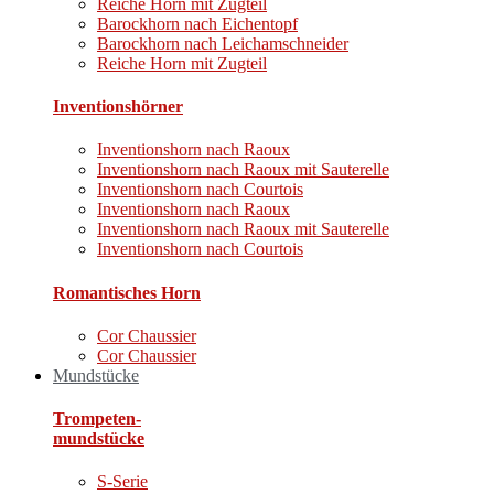
Reiche Horn mit Zugteil
Barockhorn nach Eichentopf
Barockhorn nach Leichamschneider
Reiche Horn mit Zugteil
Inventionshörner
Inventionshorn nach Raoux
Inventionshorn nach Raoux mit Sauterelle
Inventionshorn nach Courtois
Inventionshorn nach Raoux
Inventionshorn nach Raoux mit Sauterelle
Inventionshorn nach Courtois
Romantisches Horn
Cor Chaussier
Cor Chaussier
Mundstücke
Trompeten-
mundstücke
S-Serie