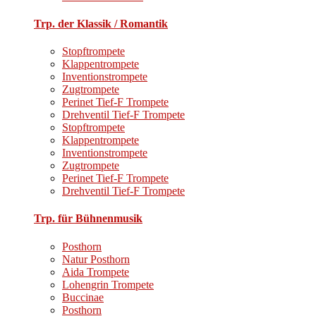
Trp. der Klassik / Romantik
Stopftrompete
Klappentrompete
Inventionstrompete
Zugtrompete
Perinet Tief-F Trompete
Drehventil Tief-F Trompete
Stopftrompete
Klappentrompete
Inventionstrompete
Zugtrompete
Perinet Tief-F Trompete
Drehventil Tief-F Trompete
Trp. für Bühnenmusik
Posthorn
Natur Posthorn
Aida Trompete
Lohengrin Trompete
Buccinae
Posthorn