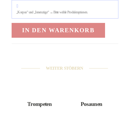
„Korpus“ und „Innenzüge“
→
Bitte wähle Produktoptionen.
IN DEN WARENKORB
WEITER STÖBERN
Trompeten
Posaunen