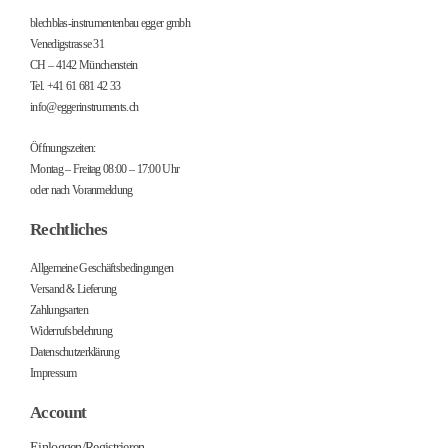
blechblas-instrumentenbau egger gmbh
Venedigstrasse 31
CH – 4142 Münchenstein
Tel. +41 61 681 42 33
info@eggerinstruments.ch
Öffnungszeiten:
Montag – Freitag 08:00 – 17:00 Uhr
oder nach Voranmeldung
Rechtliches
Allgemeine Geschäftsbedingungen
Versand & Lieferung
Zahlungsarten
Widerrufsbelehrung
Datenschutzerklärung
Impressum
Account
Einloggen/Registrieren