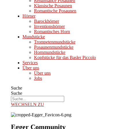
Renaissance Posaunen
Klassische Posaunen
Romantische Posaunen
Hörner
Barockhörner
Inventionshörner
Romantisches Horn
Mundstücke
Trompetenmundstücke
Posaunenmundstücke
Hornmundstücke
Kopfstücke für das Basler Piccolo
Services
Über uns
Über uns
Jobs
Suche
Suche
WECHSELN ZU
Egger Community