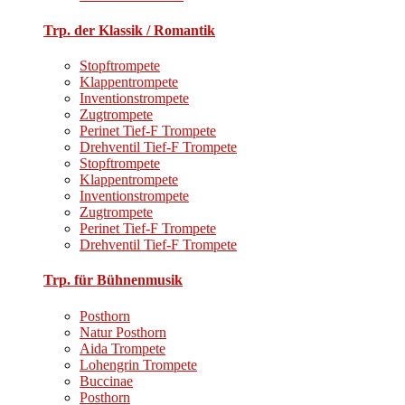
Trp. der Klassik / Romantik
Stopftrompete
Klappentrompete
Inventionstrompete
Zugtrompete
Perinet Tief-F Trompete
Drehventil Tief-F Trompete
Stopftrompete
Klappentrompete
Inventionstrompete
Zugtrompete
Perinet Tief-F Trompete
Drehventil Tief-F Trompete
Trp. für Bühnenmusik
Posthorn
Natur Posthorn
Aida Trompete
Lohengrin Trompete
Buccinae
Posthorn