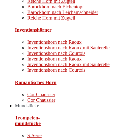
Reiche Horn mit Zugteil
Barockhorn nach Eichentopf
Barockhorn nach Leichamschneider
Reiche Horn mit Zugteil
Inventionshörner
Inventionshorn nach Raoux
Inventionshorn nach Raoux mit Sauterelle
Inventionshorn nach Courtois
Inventionshorn nach Raoux
Inventionshorn nach Raoux mit Sauterelle
Inventionshorn nach Courtois
Romantisches Horn
Cor Chaussier
Cor Chaussier
Mundstücke
Trompeten-
mundstücke
S-Serie