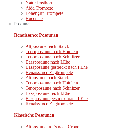
Natur Posthorn
Aida Trompete
Lohengrin Trompete
Buccinae
Posaunen
Renaissance Posaunen
Altposaune nach Starck
Tenorposaune nach Hainlein
Tenorposaune nach Schnitzer
Bassposaune nach I.Ehe
Bassposaune gestreckt nach I.Ehe
Renaissance Zugtrompete
Altposaune nach Starck
Tenorposaune nach Hainlein
Tenorposaune nach Schnitzer
Bassposaune nach I.Ehe
Bassposaune gestreckt nach I.Ehe
Renaissance Zugtrompete
Klassische Posaunen
Altposaune in Es nach Crone