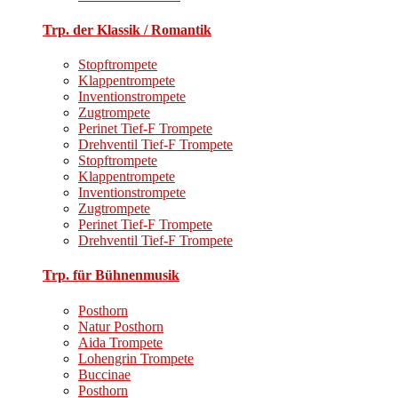
Trp. der Klassik / Romantik
Stopftrompete
Klappentrompete
Inventionstrompete
Zugtrompete
Perinet Tief-F Trompete
Drehventil Tief-F Trompete
Stopftrompete
Klappentrompete
Inventionstrompete
Zugtrompete
Perinet Tief-F Trompete
Drehventil Tief-F Trompete
Trp. für Bühnenmusik
Posthorn
Natur Posthorn
Aida Trompete
Lohengrin Trompete
Buccinae
Posthorn