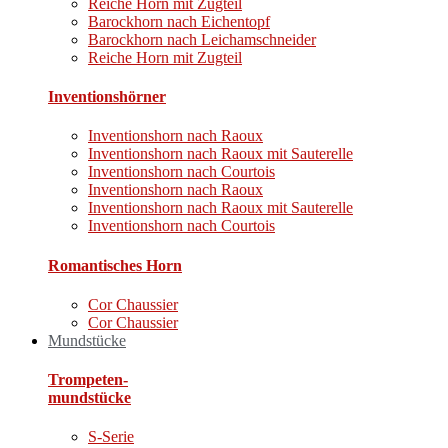
Reiche Horn mit Zugteil
Barockhorn nach Eichentopf
Barockhorn nach Leichamschneider
Reiche Horn mit Zugteil
Inventionshörner
Inventionshorn nach Raoux
Inventionshorn nach Raoux mit Sauterelle
Inventionshorn nach Courtois
Inventionshorn nach Raoux
Inventionshorn nach Raoux mit Sauterelle
Inventionshorn nach Courtois
Romantisches Horn
Cor Chaussier
Cor Chaussier
Mundstücke
Trompeten-
mundstücke
S-Serie