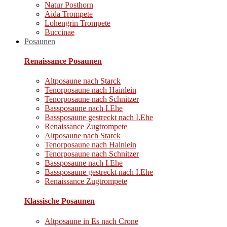
Natur Posthorn
Aida Trompete
Lohengrin Trompete
Buccinae
Posaunen
Renaissance Posaunen
Altposaune nach Starck
Tenorposaune nach Hainlein
Tenorposaune nach Schnitzer
Bassposaune nach I.Ehe
Bassposaune gestreckt nach I.Ehe
Renaissance Zugtrompete
Altposaune nach Starck
Tenorposaune nach Hainlein
Tenorposaune nach Schnitzer
Bassposaune nach I.Ehe
Bassposaune gestreckt nach I.Ehe
Renaissance Zugtrompete
Klassische Posaunen
Altposaune in Es nach Crone