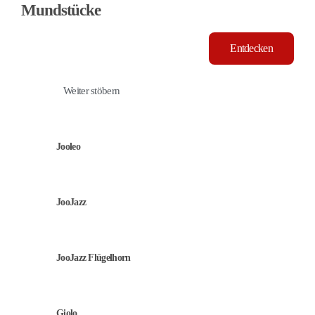
Mundstücke
Entdecken
Weiter stöbern
Jooleo
JooJazz
JooJazz Flügelhorn
Giolo