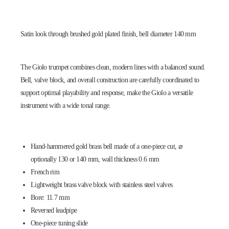
Satin look through brushed gold plated finish, bell diameter 140 mm
The Giolo trumpet combines clean, modern lines with a balanced sound.
Bell, valve block, and overall construction are carefully coordinated to
support optimal playability and response, make the Giolo a versatile
instrument with a wide tonal range.
Hand-hammered gold brass bell made of a one-piece cut, ⌀
optionally 130 or 140 mm, wall thickness 0.6 mm
French rim
Lightweight brass valve block with stainless steel valves
Bore: 11.7 mm
Reversed leadpipe
One-piece tuning slide