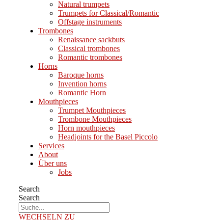
Natural trumpets
Trumpets for Classical/Romantic
Offstage instruments
Trombones
Renaissance sackbuts
Classical trombones
Romantic trombones
Horns
Baroque horns
Invention horns
Romantic Horn
Mouthpieces
Trumpet Mouthpieces
Trombone Mouthpieces
Horn mouthpieces
Headjoints for the Basel Piccolo
Services
About
Über uns
Jobs
Search
Search
WECHSELN ZU