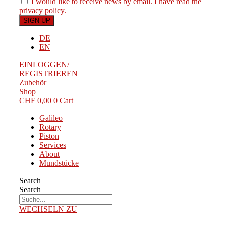
I would like to receive news by email. I have read the
privacy policy.
DE
EN
EINLOGGEN/
REGISTRIEREN
Zubehör
Shop
CHF
0,00
0
Cart
Galileo
Rotary
Piston
Services
About
Mundstücke
Search
Search
WECHSELN ZU