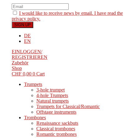
I would like to receive news by email. I have read the
privacy policy.
DE
EN
EINLOGGEN/
REGISTRIEREN
Zubehör
Shop
CHF
0,00
0
Cart
Trumpets
3-hole trumpet
4-hole Trumpets
Natural trumpets
Trumpets for Classical/Romantic
Offstage instruments
Trombones
Renaissance sackbuts
Classical trombones
Romantic trombones