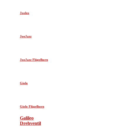
Jooleo
JooJazz
JooJazz Flügelhorn
Giolo
Giolo Flügelhorn
Galileo
Drehventil