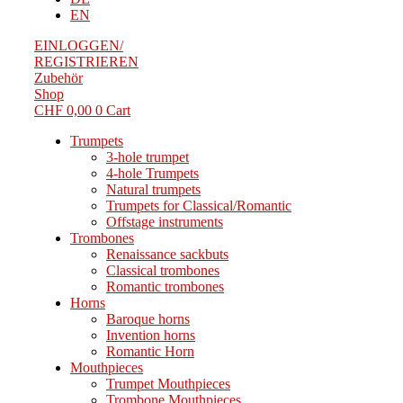
EN
EINLOGGEN/
REGISTRIEREN
Zubehör
Shop
CHF
0,00
0
Cart
Trumpets
3-hole trumpet
4-hole Trumpets
Natural trumpets
Trumpets for Classical/Romantic
Offstage instruments
Trombones
Renaissance sackbuts
Classical trombones
Romantic trombones
Horns
Baroque horns
Invention horns
Romantic Horn
Mouthpieces
Trumpet Mouthpieces
Trombone Mouthpieces