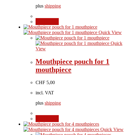
plus
shipping
Add to cart
Quick View
Quick
View
Mouthpiece pouch for 1
mouthpiece
CHF
5,00
incl. VAT
plus
shipping
Add to cart
Quick View