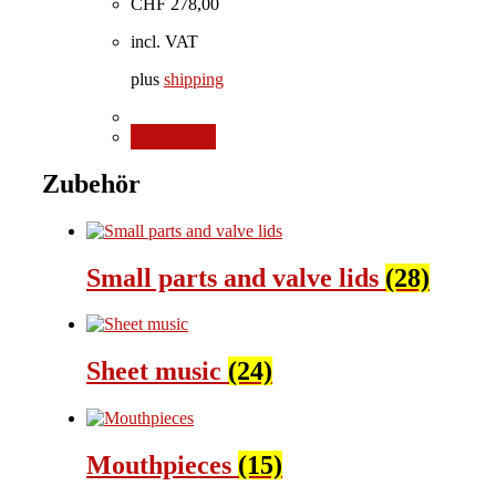
CHF
278,00
incl. VAT
plus
shipping
Add to cart
Zubehör
Small parts and valve lids
(28)
Sheet music
(24)
Mouthpieces
(15)