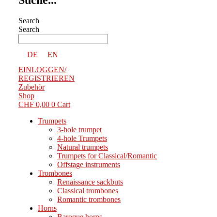
Search
Search
DE
EN
EINLOGGEN/
REGISTRIEREN
Zubehör
Shop
CHF
0,00
0
Cart
Trumpets
3-hole trumpet
4-hole Trumpets
Natural trumpets
Trumpets for Classical/Romantic
Offstage instruments
Trombones
Renaissance sackbuts
Classical trombones
Romantic trombones
Horns
Baroque horns