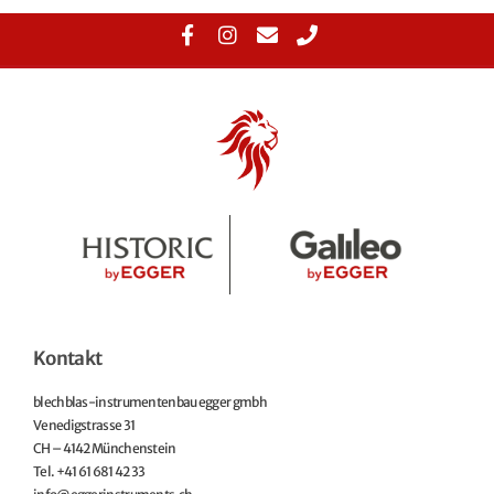
Kontakt
blechblas-instrumentenbau egger gmbh
Venedigstrasse 31
CH – 4142 Münchenstein
Tel. +41 61 681 42 33