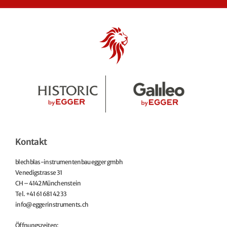
Kontakt
blechblas-instrumentenbau egger gmbh
Venedigstrasse 31
CH – 4142 Münchenstein
Tel. +41 61 681 42 33
info@eggerinstruments.ch
Öffnungszeiten: