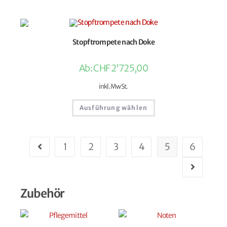
Stopftrompete nach Doke
Ab:
CHF
2'725,00
inkl. MwSt.
Ausführung wählen
1
2
3
4
5
6
Zubehör