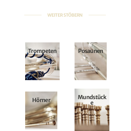
WEITER STÖBERN
Trompeten
Posaunen
Mundstück
Hörner
e