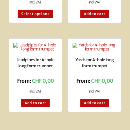
incl. VAT
incl. VAT
Select options
Add to cart
Leadpipes for 4-hole
Yards for 4-hole long
long form trumpet
form trumpet
From:
CHF
0,00
From:
CHF
0,00
incl. VAT
incl. VAT
Add to cart
Add to cart