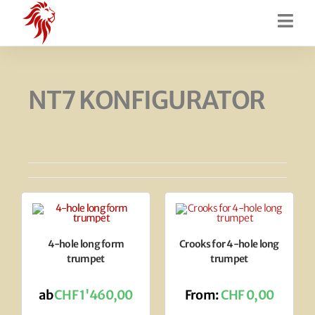
NT7 KONFIGURATOR
4-hole long form
Crooks for 4-hole long
trumpet
trumpet
ab
CHF
1'460,00
From:
CHF
0,00