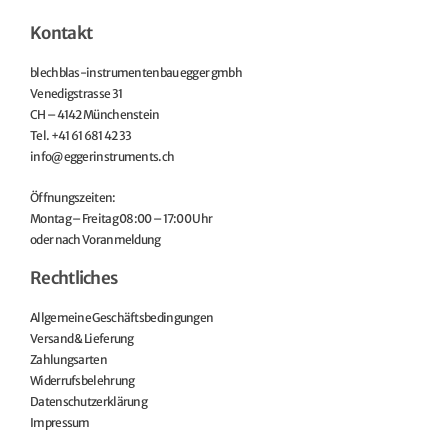
Kontakt
blechblas-instrumentenbau egger gmbh
Venedigstrasse 31
CH – 4142 Münchenstein
Tel. +41 61 681 42 33
info@eggerinstruments.ch
Öffnungszeiten:
Montag – Freitag 08:00 – 17:00 Uhr
oder nach Voranmeldung
Rechtliches
Allgemeine Geschäftsbedingungen
Versand & Lieferung
Zahlungsarten
Widerrufsbelehrung
Datenschutzerklärung
Impressum